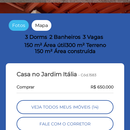
Fotos
Mapa
3 Dorms
2 Banheiros
3 Vagas
150 m² Área útil
300 m² Terreno
150 m² Área construída
Casa no Jardim Itália
- Cód.1583
Comprar
R$ 650.000
VEJA TODOS MEUS IMÓVEIS (14)
FALE COM O CORRETOR