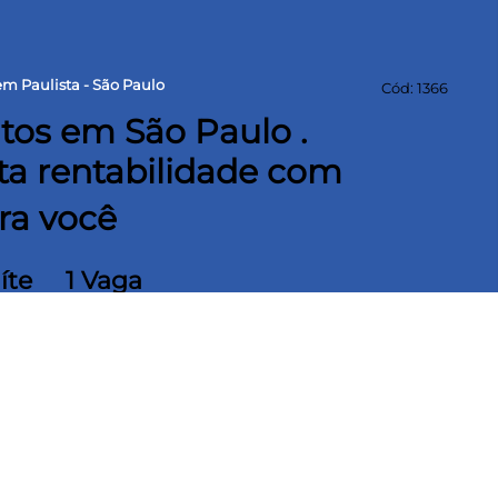
m Paulista - São Paulo
Cód: 1366
tos em São Paulo .
ta rentabilidade com
ara você
íte
1 Vaga
 com a assistência de um corretor exclusivo
obiliário agora muito mais próximo, com um
e já prontos. Com a facilidade de