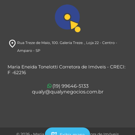
room
Rua Treze de Maio, 100. Galeria Treze.
, Loja 22
- Centro
-
Amparo
- SP
Maria Eneida Tonelotti Corretora de Imóveis - CRECI:
F -62216
(19) 99646-5133
qualy@qualynegocios.com.br
map_search
© 2026 - Maria Eneida Tonelotti Corretora de Imóveis
Exibir mapa