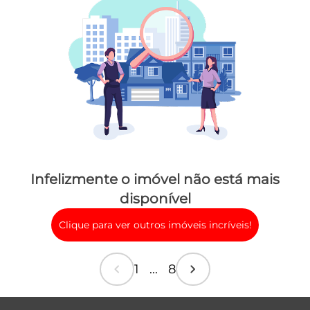
Infelizmente o imóvel não está mais
disponível
Clique para ver outros imóveis incríveis!
chevron_left
chevron_right
1 ... 8