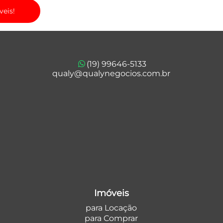
veis!
(19) 99646-5133
qualy@qualynegocios.com.br
Imóveis
para Locação
para Comprar