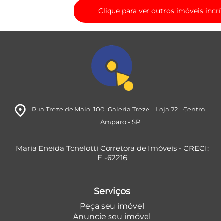
Clique para ver outros imóveis incrí
room
Rua Treze de Maio, 100. Galeria Treze.
, Loja 22
- Centro
-
Amparo
- SP
Maria Eneida Tonelotti Corretora de Imóveis - CRECI:
F -62216
Serviços
Peça seu imóvel
Anuncie seu imóvel