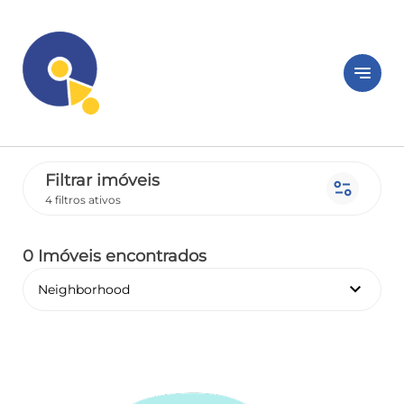
notes
Filtrar imóveis
page_info
4 filtros ativos
0 Imóveis encontrados
keyboard_arrow_down
Neighborhood